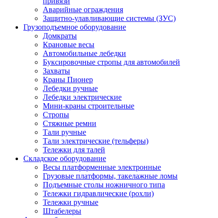
привязи
Аварийные ограждения
Защитно-улавливающие системы (ЗУС)
Грузоподъемное оборудование
Домкраты
Крановые весы
Автомобильные лебедки
Буксировочные стропы для автомобилей
Захваты
Краны Пионер
Лебедки ручные
Лебедки электрические
Мини-краны строительные
Стропы
Стяжные ремни
Тали ручные
Тали электрические (тельферы)
Тележки для талей
Складское оборудование
Весы платформенные электронные
Грузовые платформы, такелажные ломы
Подъемные столы ножничного типа
Тележки гидравлические (рохли)
Тележки ручные
Штабелеры