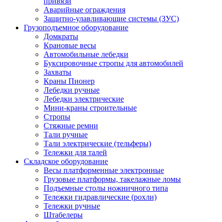
привязи
Аварийные ограждения
Защитно-улавливающие системы (ЗУС)
Грузоподъемное оборудование
Домкраты
Крановые весы
Автомобильные лебедки
Буксировочные стропы для автомобилей
Захваты
Краны Пионер
Лебедки ручные
Лебедки электрические
Мини-краны строительные
Стропы
Стяжные ремни
Тали ручные
Тали электрические (тельферы)
Тележки для талей
Складское оборудование
Весы платформенные электронные
Грузовые платформы, такелажные ломы
Подъемные столы ножничного типа
Тележки гидравлические (рохли)
Тележки ручные
Штабелеры