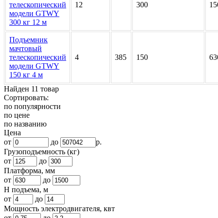
телескопический
12
300
15
модели GTWY
300 кг 12 м
Подъемник
мачтовый
телескопический
4
385
150
63
модели GTWY
150 кг 4 м
Найден 11 товар
Сортировать:
по популярности
по цене
по названию
Цена
от
до
р.
Грузоподъемность (кг)
от
до
Платформа, мм
от
до
H подъема, м
от
до
Мощность электродвигателя, квт
от
до