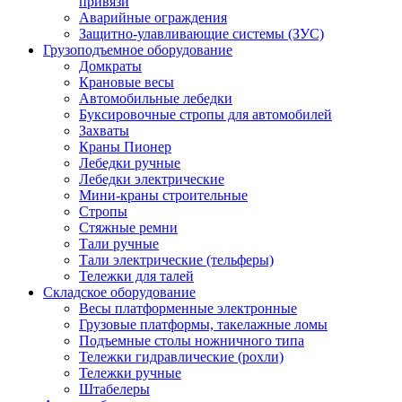
привязи
Аварийные ограждения
Защитно-улавливающие системы (ЗУС)
Грузоподъемное оборудование
Домкраты
Крановые весы
Автомобильные лебедки
Буксировочные стропы для автомобилей
Захваты
Краны Пионер
Лебедки ручные
Лебедки электрические
Мини-краны строительные
Стропы
Стяжные ремни
Тали ручные
Тали электрические (тельферы)
Тележки для талей
Складское оборудование
Весы платформенные электронные
Грузовые платформы, такелажные ломы
Подъемные столы ножничного типа
Тележки гидравлические (рохли)
Тележки ручные
Штабелеры