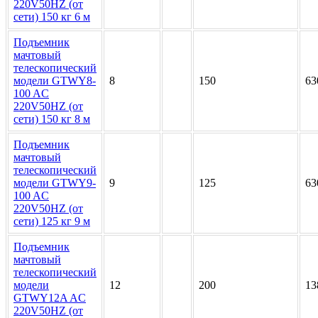
220V50HZ (от
сети) 150 кг 6 м
Подъемник
мачтовый
телескопический
модели GTWY8-
8
150
63
100 AC
220V50HZ (от
сети) 150 кг 8 м
Подъемник
мачтовый
телескопический
модели GTWY9-
9
125
63
100 AC
220V50HZ (от
сети) 125 кг 9 м
Подъемник
мачтовый
телескопический
модели
12
200
13
GTWY12A AC
220V50HZ (от