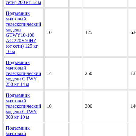
сети) 200 кг 12 м
Подъемник
мачтовый
телескопический
модели
10
125
63
GTWY10-100
AC 220V50HZ
(от сети) 125 кг
10 м
Подъемник
мачтовый
телескопический
14
250
13
модели GTWY
250 кг 14 м
Подъемник
мачтовый
телескопический
10
300
14
модели GTWY
300 кг 10 м
Подъемник
мачтовый