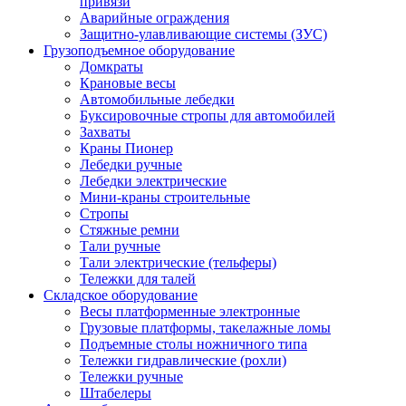
привязи
Аварийные ограждения
Защитно-улавливающие системы (ЗУС)
Грузоподъемное оборудование
Домкраты
Крановые весы
Автомобильные лебедки
Буксировочные стропы для автомобилей
Захваты
Краны Пионер
Лебедки ручные
Лебедки электрические
Мини-краны строительные
Стропы
Стяжные ремни
Тали ручные
Тали электрические (тельферы)
Тележки для талей
Складское оборудование
Весы платформенные электронные
Грузовые платформы, такелажные ломы
Подъемные столы ножничного типа
Тележки гидравлические (рохли)
Тележки ручные
Штабелеры