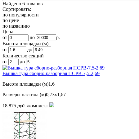
Найдено 6 товаров
Сортировать:
по популярности
по цене
по названию
Цена
от
до
р.
Высота площадки (м)
от
до
Количество секций
от
до
Вышка тура сборно-разборная ПСРВ-7,5-2,69
Высота площадки (м)
1,6
Размеры настила (м)
0,73х1,67
18 875
руб.
/комплект