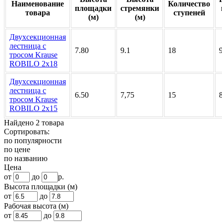
Наименование
Количество
площадки
стремянки
товара
ступеней
(м)
(м)
Двухсекционная
лестница с
7.80
9.1
18
тросом Krause
ROBILO 2х18
Двухсекционная
лестница с
6.50
7,75
15
тросом Krause
ROBILO 2х15
Найдено 2 товара
Сортировать:
по популярности
по цене
по названию
Цена
от
до
р.
Высота площадки (м)
от
до
Рабочая высота (м)
от
до