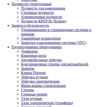
Подмости строительные
Подмости для каменщиков
Стальные подмости
Алюминиевые подмости
Подмости КРАУЗЕ (Krause)
Защита и безопасность
Удерживающие и страховочные системы и
привязи
Аварийные ограждения
Защитно-улавливающие системы (ЗУС)
Грузоподъемное оборудование
Домкраты
Крановые весы
Автомобильные лебедки
Буксировочные стропы для автомобилей
Захваты
Краны Пионер
Лебедки ручные
Лебедки электрические
Мини-краны строительные
Стропы
Стяжные ремни
Тали ручные
Тали электрические (тельферы)