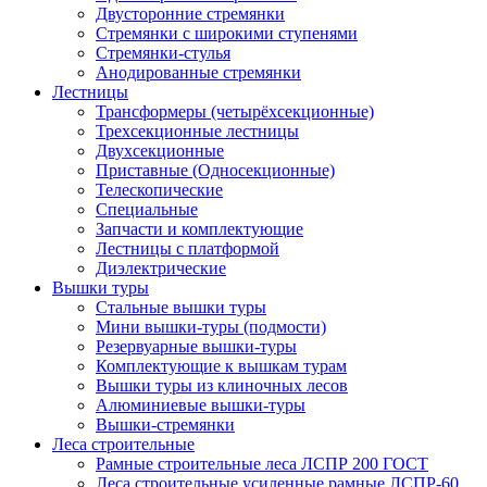
Двусторонние стремянки
Стремянки с широкими ступенями
Стремянки-стулья
Анодированные стремянки
Лестницы
Трансформеры (четырёхсекционные)
Трехсекционные лестницы
Двухсекционные
Приставные (Односекционные)
Телескопические
Специальные
Запчасти и комплектующие
Лестницы с платформой
Диэлектрические
Вышки туры
Стальные вышки туры
Мини вышки-туры (подмости)
Резервуарные вышки-туры
Комплектующие к вышкам турам
Вышки туры из клиночных лесов
Алюминиевые вышки-туры
Вышки-стремянки
Леса строительные
Рамные строительные леса ЛСПР 200 ГОСТ
Леса строительные усиленные рамные ЛСПР-60