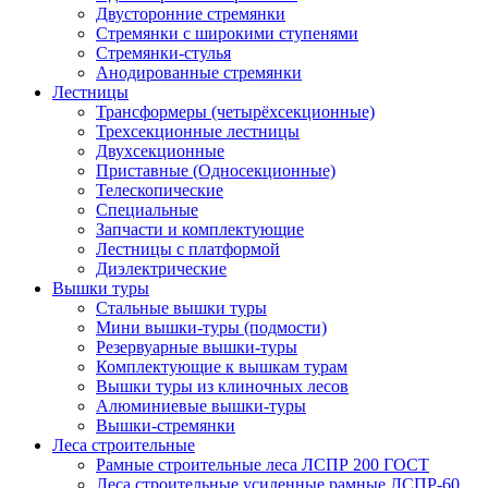
Двусторонние стремянки
Стремянки с широкими ступенями
Стремянки-стулья
Анодированные стремянки
Лестницы
Трансформеры (четырёхсекционные)
Трехсекционные лестницы
Двухсекционные
Приставные (Односекционные)
Телескопические
Специальные
Запчасти и комплектующие
Лестницы с платформой
Диэлектрические
Вышки туры
Стальные вышки туры
Мини вышки-туры (подмости)
Резервуарные вышки-туры
Комплектующие к вышкам турам
Вышки туры из клиночных лесов
Алюминиевые вышки-туры
Вышки-стремянки
Леса строительные
Рамные строительные леса ЛСПР 200 ГОСТ
Леса строительные усиленные рамные ЛСПР-60