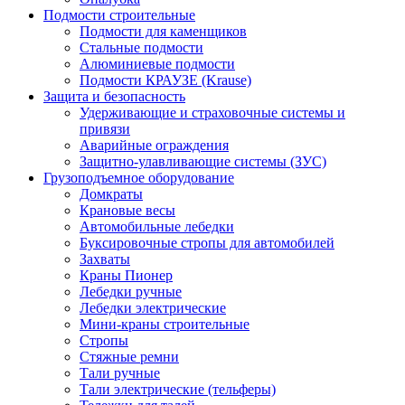
Подмости строительные
Подмости для каменщиков
Стальные подмости
Алюминиевые подмости
Подмости КРАУЗЕ (Krause)
Защита и безопасность
Удерживающие и страховочные системы и
привязи
Аварийные ограждения
Защитно-улавливающие системы (ЗУС)
Грузоподъемное оборудование
Домкраты
Крановые весы
Автомобильные лебедки
Буксировочные стропы для автомобилей
Захваты
Краны Пионер
Лебедки ручные
Лебедки электрические
Мини-краны строительные
Стропы
Стяжные ремни
Тали ручные
Тали электрические (тельферы)