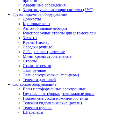
привязи
Аварийные ограждения
Защитно-улавливающие системы (ЗУС)
Грузоподъемное оборудование
Домкраты
Крановые весы
Автомобильные лебедки
Буксировочные стропы для автомобилей
Захваты
Краны Пионер
Лебедки ручные
Лебедки электрические
Мини-краны строительные
Стропы
Стяжные ремни
Тали ручные
Тали электрические (тельферы)
Тележки для талей
Складское оборудование
Весы платформенные электронные
Грузовые платформы, такелажные ломы
Подъемные столы ножничного типа
Тележки гидравлические (рохли)
Тележки ручные
Штабелеры