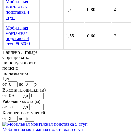
Мобильная
монтажная
1,7
0.80
4
подставка 4
ступ
Мобильная
монтажная
1,55
0.60
3
подставка 3
ступ 805089
Найдено 3 товара
Сортировать:
по популярности
по цене
по названию
Цена
от
до
р.
Высота площадки (м)
от
до
Рабочая высота (м)
от
до
Количество ступеней
от
до
Мобильная монтажная подставка 5 ступ