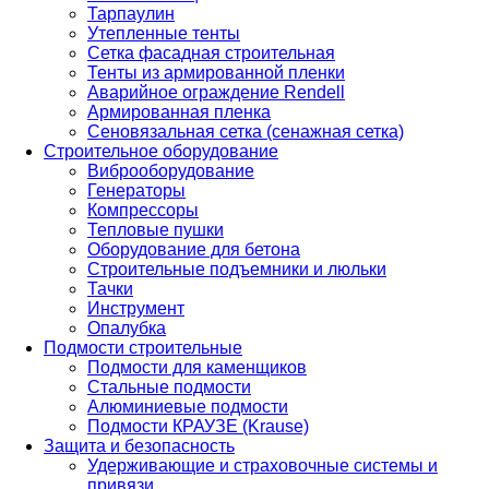
Тарпаулин
Утепленные тенты
Сетка фасадная строительная
Тенты из армированной пленки
Аварийное ограждение Rendell
Армированная пленка
Сеновязальная сетка (сенажная сетка)
Строительное оборудование
Виброоборудование
Генераторы
Компрессоры
Тепловые пушки
Оборудование для бетона
Строительные подъемники и люльки
Тачки
Инструмент
Опалубка
Подмости строительные
Подмости для каменщиков
Стальные подмости
Алюминиевые подмости
Подмости КРАУЗЕ (Krause)
Защита и безопасность
Удерживающие и страховочные системы и
привязи