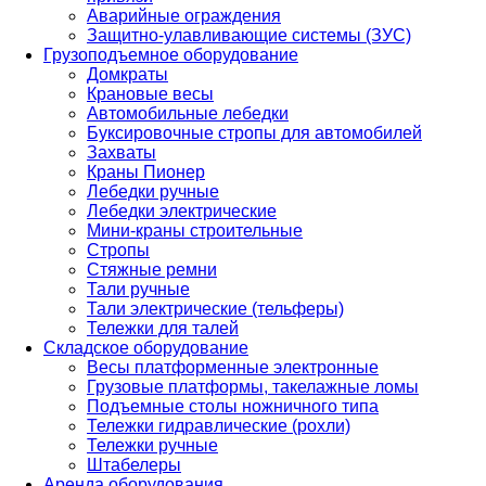
Аварийные ограждения
Защитно-улавливающие системы (ЗУС)
Грузоподъемное оборудование
Домкраты
Крановые весы
Автомобильные лебедки
Буксировочные стропы для автомобилей
Захваты
Краны Пионер
Лебедки ручные
Лебедки электрические
Мини-краны строительные
Стропы
Стяжные ремни
Тали ручные
Тали электрические (тельферы)
Тележки для талей
Складское оборудование
Весы платформенные электронные
Грузовые платформы, такелажные ломы
Подъемные столы ножничного типа
Тележки гидравлические (рохли)
Тележки ручные
Штабелеры
Аренда оборудования