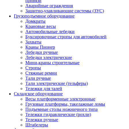
привязи
Аварийные ограждения
Защитно-улавливающие системы (ЗУС)
Грузоподъемное оборудование
Домкраты
Крановые весы
Автомобильные лебедки
Буксировочные стропы для автомобилей
Захваты
Краны Пионер
Лебедки ручные
Лебедки электрические
Мини-краны строительные
Стропы
Стяжные ремни
Тали ручные
Тали электрические (тельферы)
Тележки для талей
Складское оборудование
Весы платформенные электронные
Грузовые платформы, такелажные ломы
Подъемные столы ножничного типа
Тележки гидравлические (рохли)
Тележки ручные
Штабелеры