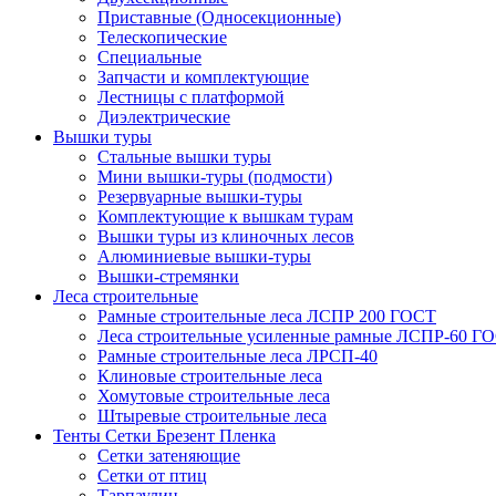
Приставные (Односекционные)
Телескопические
Специальные
Запчасти и комплектующие
Лестницы с платформой
Диэлектрические
Вышки туры
Стальные вышки туры
Мини вышки-туры (подмости)
Резервуарные вышки-туры
Комплектующие к вышкам турам
Вышки туры из клиночных лесов
Алюминиевые вышки-туры
Вышки-стремянки
Леса строительные
Рамные строительные леса ЛСПР 200 ГОСТ
Леса строительные усиленные рамные ЛСПР-60 Г
Рамные строительные леса ЛРСП-40
Клиновые строительные леса
Хомутовые строительные леса
Штыревые строительные леса
Тенты Сетки Брезент Пленка
Сетки затеняющие
Сетки от птиц
Тарпаулин