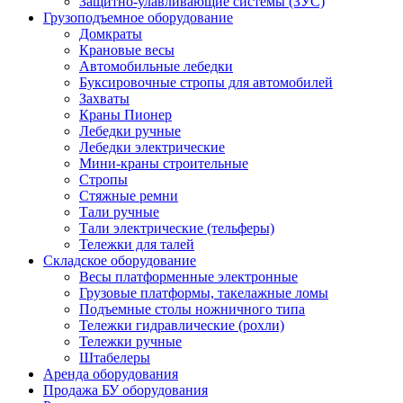
Защитно-улавливающие системы (ЗУС)
Грузоподъемное оборудование
Домкраты
Крановые весы
Автомобильные лебедки
Буксировочные стропы для автомобилей
Захваты
Краны Пионер
Лебедки ручные
Лебедки электрические
Мини-краны строительные
Стропы
Стяжные ремни
Тали ручные
Тали электрические (тельферы)
Тележки для талей
Складское оборудование
Весы платформенные электронные
Грузовые платформы, такелажные ломы
Подъемные столы ножничного типа
Тележки гидравлические (рохли)
Тележки ручные
Штабелеры
Аренда оборудования
Продажа БУ оборудования