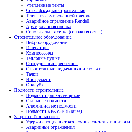
Утепленные тенты
Сетка фасадная строительная
Тенты из армированной пленки
Аварийное ограждение Rendell
Армированная пленка
Сеновязальная сетка (сенажная сетка)
Строительное оборудование
Виброоборудование
Генераторы
Компрессоры
Тепловые пушки
Оборудование для бетона
Строительные подъемники и люльки
Тачки
Инструмент
Опалубка
Подмости строительные
Подмости для каменщиков
Стальные подмости
Алюминиевые подмости
Подмости КРАУЗЕ (Krause)
Защита и безопасность
Удерживающие и страховочные системы и привязи
Аварийные ограждения