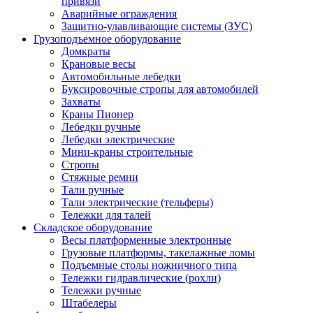
привязи
Аварийные ограждения
Защитно-улавливающие системы (ЗУС)
Грузоподъемное оборудование
Домкраты
Крановые весы
Автомобильные лебедки
Буксировочные стропы для автомобилей
Захваты
Краны Пионер
Лебедки ручные
Лебедки электрические
Мини-краны строительные
Стропы
Стяжные ремни
Тали ручные
Тали электрические (тельферы)
Тележки для талей
Складское оборудование
Весы платформенные электронные
Грузовые платформы, такелажные ломы
Подъемные столы ножничного типа
Тележки гидравлические (рохли)
Тележки ручные
Штабелеры