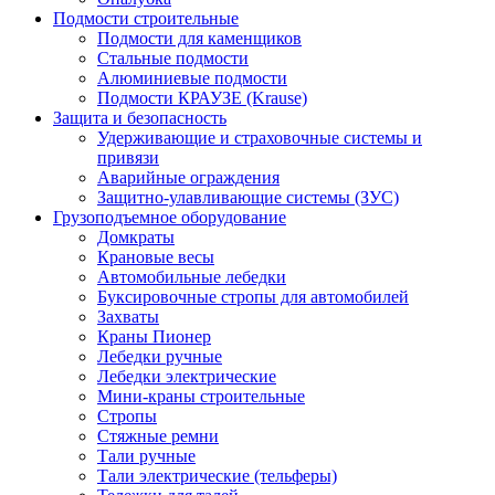
Подмости строительные
Подмости для каменщиков
Стальные подмости
Алюминиевые подмости
Подмости КРАУЗЕ (Krause)
Защита и безопасность
Удерживающие и страховочные системы и
привязи
Аварийные ограждения
Защитно-улавливающие системы (ЗУС)
Грузоподъемное оборудование
Домкраты
Крановые весы
Автомобильные лебедки
Буксировочные стропы для автомобилей
Захваты
Краны Пионер
Лебедки ручные
Лебедки электрические
Мини-краны строительные
Стропы
Стяжные ремни
Тали ручные
Тали электрические (тельферы)