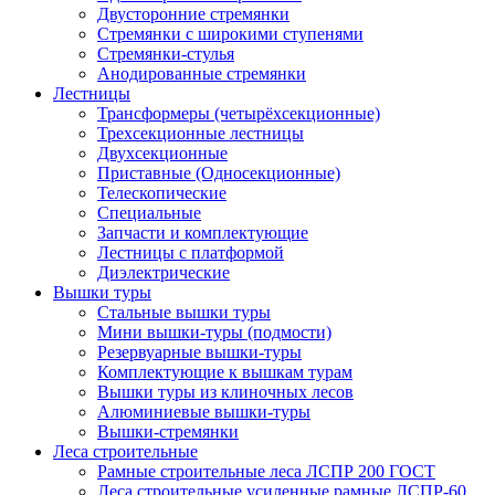
Двусторонние стремянки
Стремянки с широкими ступенями
Стремянки-стулья
Анодированные стремянки
Лестницы
Трансформеры (четырёхсекционные)
Трехсекционные лестницы
Двухсекционные
Приставные (Односекционные)
Телескопические
Специальные
Запчасти и комплектующие
Лестницы с платформой
Диэлектрические
Вышки туры
Стальные вышки туры
Мини вышки-туры (подмости)
Резервуарные вышки-туры
Комплектующие к вышкам турам
Вышки туры из клиночных лесов
Алюминиевые вышки-туры
Вышки-стремянки
Леса строительные
Рамные строительные леса ЛСПР 200 ГОСТ
Леса строительные усиленные рамные ЛСПР-60