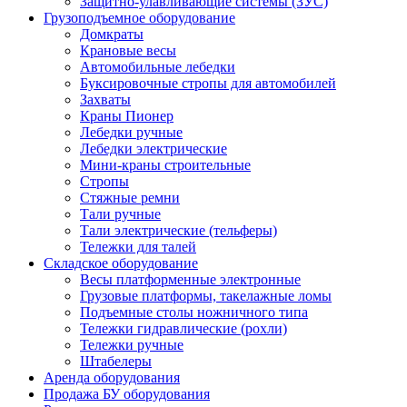
Защитно-улавливающие системы (ЗУС)
Грузоподъемное оборудование
Домкраты
Крановые весы
Автомобильные лебедки
Буксировочные стропы для автомобилей
Захваты
Краны Пионер
Лебедки ручные
Лебедки электрические
Мини-краны строительные
Стропы
Стяжные ремни
Тали ручные
Тали электрические (тельферы)
Тележки для талей
Складское оборудование
Весы платформенные электронные
Грузовые платформы, такелажные ломы
Подъемные столы ножничного типа
Тележки гидравлические (рохли)
Тележки ручные
Штабелеры
Аренда оборудования
Продажа БУ оборудования