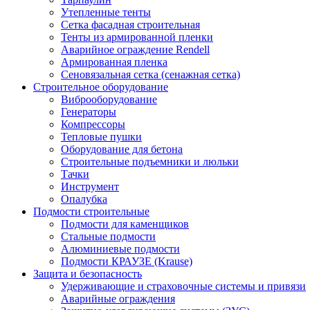
Утепленные тенты
Сетка фасадная строительная
Тенты из армированной пленки
Аварийное ограждение Rendell
Армированная пленка
Сеновязальная сетка (сенажная сетка)
Строительное оборудование
Виброоборудование
Генераторы
Компрессоры
Тепловые пушки
Оборудование для бетона
Строительные подъемники и люльки
Тачки
Инструмент
Опалубка
Подмости строительные
Подмости для каменщиков
Стальные подмости
Алюминиевые подмости
Подмости КРАУЗЕ (Krause)
Защита и безопасность
Удерживающие и страховочные системы и привязи
Аварийные ограждения