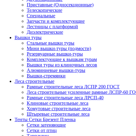
Приставные (Односекционные)
Телескопические
Специальные
Запчасти и комплектующие
Лестницы с платформой
Диэлектрические
Вышки туры
Стальные вышки туры
Мини вышки-туры (подмости)
Резервуарные вышки-туры
Комплектующие к вышкам турам
Вышки туры из клиночных лесов
Алюминиевые вышки-туры
Вышки-стремянки
Леса строительные
Рамные строительные леса ЛСПР 200 ГОСТ
Леса строительные усиленные рамные ЛСПР-60 Г
Рамные строительные леса ЛРСП-40
Клиновые строительные леса
Хомутовые строительные леса
Штыревые строительные леса
Тенты Сетки Брезент Пленка
Сетки затеняющие
Сетки от птиц
Тарпаулин