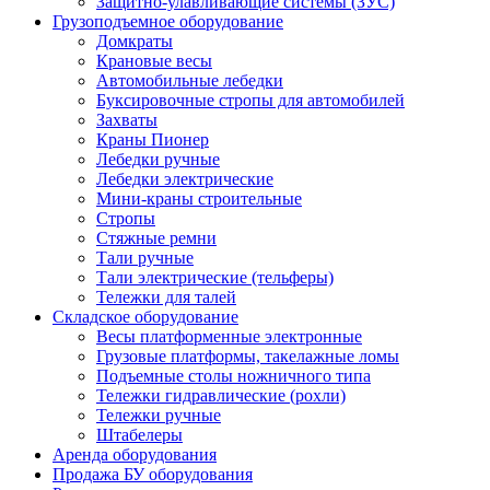
Защитно-улавливающие системы (ЗУС)
Грузоподъемное оборудование
Домкраты
Крановые весы
Автомобильные лебедки
Буксировочные стропы для автомобилей
Захваты
Краны Пионер
Лебедки ручные
Лебедки электрические
Мини-краны строительные
Стропы
Стяжные ремни
Тали ручные
Тали электрические (тельферы)
Тележки для талей
Складское оборудование
Весы платформенные электронные
Грузовые платформы, такелажные ломы
Подъемные столы ножничного типа
Тележки гидравлические (рохли)
Тележки ручные
Штабелеры
Аренда оборудования
Продажа БУ оборудования