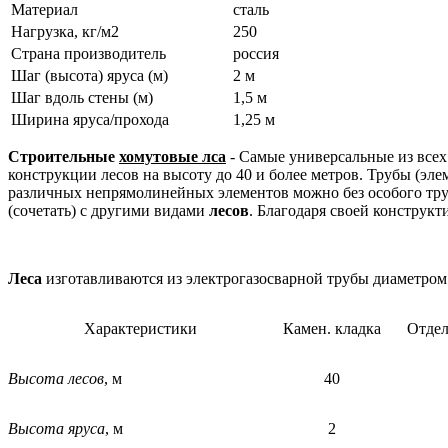
Материал
сталь
Нагрузка, кг/м2
250
Страна производитель
россия
Шаг (высота) яруса (м)
2 м
Шаг вдоль стены (м)
1,5 м
Ширина яруса/прохода
1,25 м
Строительные
хомутовые лса
- Самые универсальные из все
конструкции лесов на высоту до 40 и более метров. Трубы (э
различных непрямолинейных элементов можно без особого тр
(сочетать) с другими видами
лесов
. Благодаря своей конструк
Леса
изготавливаются из электрогазосварной трубы диаметром
Характеристики
Камен. кладка
Отдел
Высота лесов
, м
40
Высота яруса
, м
2