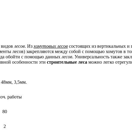
х видов
лесов
. Из
хомутовых лесов
состоящих из вертикальных и 
лементы лесов) закрепляются между собой с помощью хомутов в 
уда обойти с помощью данных
лесов
. Универсальность также зак
тивной особенности эти
строительные леса
можно легко отрегули
 48мм, 3,5мм.
оч. работы
80
2