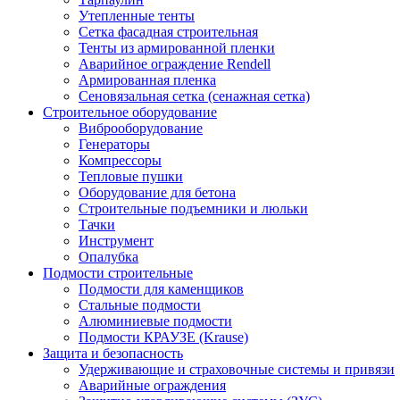
Утепленные тенты
Сетка фасадная строительная
Тенты из армированной пленки
Аварийное ограждение Rendell
Армированная пленка
Сеновязальная сетка (сенажная сетка)
Строительное оборудование
Виброоборудование
Генераторы
Компрессоры
Тепловые пушки
Оборудование для бетона
Строительные подъемники и люльки
Тачки
Инструмент
Опалубка
Подмости строительные
Подмости для каменщиков
Стальные подмости
Алюминиевые подмости
Подмости КРАУЗЕ (Krause)
Защита и безопасность
Удерживающие и страховочные системы и привязи
Аварийные ограждения