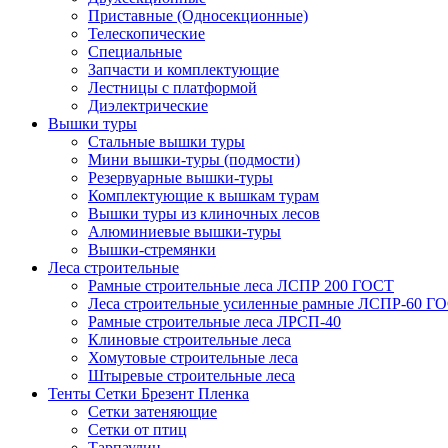
Приставные (Односекционные)
Телескопические
Специальные
Запчасти и комплектующие
Лестницы с платформой
Диэлектрические
Вышки туры
Стальные вышки туры
Мини вышки-туры (подмости)
Резервуарные вышки-туры
Комплектующие к вышкам турам
Вышки туры из клиночных лесов
Алюминиевые вышки-туры
Вышки-стремянки
Леса строительные
Рамные строительные леса ЛСПР 200 ГОСТ
Леса строительные усиленные рамные ЛСПР-60 Г
Рамные строительные леса ЛРСП-40
Клиновые строительные леса
Хомутовые строительные леса
Штыревые строительные леса
Тенты Сетки Брезент Пленка
Сетки затеняющие
Сетки от птиц
Тарпаулин