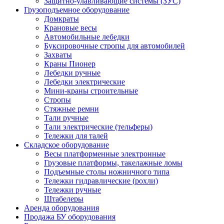
Защитно-улавливающие системы (ЗУС)
Грузоподъемное оборудование
Домкраты
Крановые весы
Автомобильные лебедки
Буксировочные стропы для автомобилей
Захваты
Краны Пионер
Лебедки ручные
Лебедки электрические
Мини-краны строительные
Стропы
Стяжные ремни
Тали ручные
Тали электрические (тельферы)
Тележки для талей
Складское оборудование
Весы платформенные электронные
Грузовые платформы, такелажные ломы
Подъемные столы ножничного типа
Тележки гидравлические (рохли)
Тележки ручные
Штабелеры
Аренда оборудования
Продажа БУ оборудования