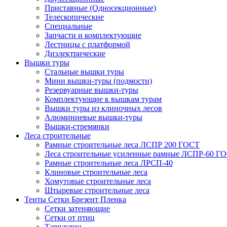
Приставные (Односекционные)
Телескопические
Специальные
Запчасти и комплектующие
Лестницы с платформой
Диэлектрические
Вышки туры
Стальные вышки туры
Мини вышки-туры (подмости)
Резервуарные вышки-туры
Комплектующие к вышкам турам
Вышки туры из клиночных лесов
Алюминиевые вышки-туры
Вышки-стремянки
Леса строительные
Рамные строительные леса ЛСПР 200 ГОСТ
Леса строительные усиленные рамные ЛСПР-60 Г
Рамные строительные леса ЛРСП-40
Клиновые строительные леса
Хомутовые строительные леса
Штыревые строительные леса
Тенты Сетки Брезент Пленка
Сетки затеняющие
Сетки от птиц
Тарпаулин