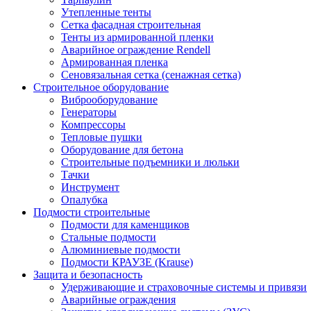
Утепленные тенты
Сетка фасадная строительная
Тенты из армированной пленки
Аварийное ограждение Rendell
Армированная пленка
Сеновязальная сетка (сенажная сетка)
Строительное оборудование
Виброоборудование
Генераторы
Компрессоры
Тепловые пушки
Оборудование для бетона
Строительные подъемники и люльки
Тачки
Инструмент
Опалубка
Подмости строительные
Подмости для каменщиков
Стальные подмости
Алюминиевые подмости
Подмости КРАУЗЕ (Krause)
Защита и безопасность
Удерживающие и страховочные системы и привязи
Аварийные ограждения