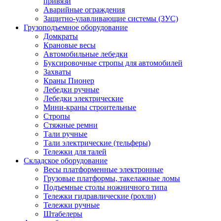
привязи
Аварийные ограждения
Защитно-улавливающие системы (ЗУС)
Грузоподъемное оборудование
Домкраты
Крановые весы
Автомобильные лебедки
Буксировочные стропы для автомобилей
Захваты
Краны Пионер
Лебедки ручные
Лебедки электрические
Мини-краны строительные
Стропы
Стяжные ремни
Тали ручные
Тали электрические (тельферы)
Тележки для талей
Складское оборудование
Весы платформенные электронные
Грузовые платформы, такелажные ломы
Подъемные столы ножничного типа
Тележки гидравлические (рохли)
Тележки ручные
Штабелеры