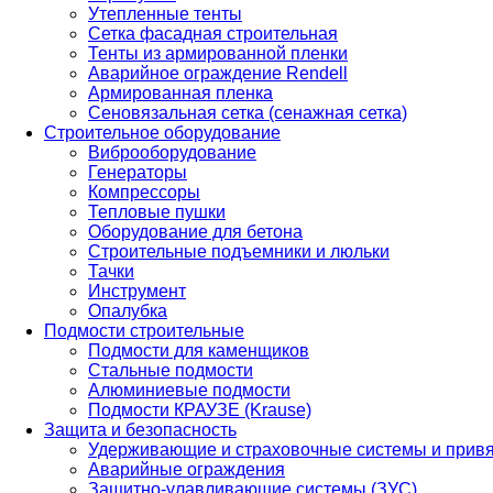
Утепленные тенты
Сетка фасадная строительная
Тенты из армированной пленки
Аварийное ограждение Rendell
Армированная пленка
Сеновязальная сетка (сенажная сетка)
Строительное оборудование
Виброоборудование
Генераторы
Компрессоры
Тепловые пушки
Оборудование для бетона
Строительные подъемники и люльки
Тачки
Инструмент
Опалубка
Подмости строительные
Подмости для каменщиков
Стальные подмости
Алюминиевые подмости
Подмости КРАУЗЕ (Krause)
Защита и безопасность
Удерживающие и страховочные системы и прив
Аварийные ограждения
Защитно-улавливающие системы (ЗУС)