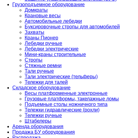
Грузоподъемное оборудование
Домкраты
Крановые весы
Автомобильные лебедки
Буксировочные стропы для автомобилей
Захваты
Краны Пионер
Лебедки ручные
Лебедки электрические
Мини-краны строительные
Стропы
Стяжные ремни
Тали ручные
Тали электрические (тельферы)
Тележки для талей
Складское оборудование
Весы платформенные электронные
Грузовые платформы, такелажные ломы
Подъемные столы ножничного типа
Тележки гидравлические (рохли)
Тележки ручные
Штабелеры
Аренда оборудования
Продажа БУ оборудования
Распродажа