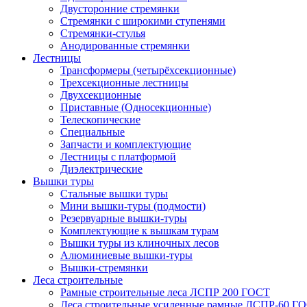
Двусторонние стремянки
Стремянки с широкими ступенями
Стремянки-стулья
Анодированные стремянки
Лестницы
Трансформеры (четырёхсекционные)
Трехсекционные лестницы
Двухсекционные
Приставные (Односекционные)
Телескопические
Специальные
Запчасти и комплектующие
Лестницы с платформой
Диэлектрические
Вышки туры
Стальные вышки туры
Мини вышки-туры (подмости)
Резервуарные вышки-туры
Комплектующие к вышкам турам
Вышки туры из клиночных лесов
Алюминиевые вышки-туры
Вышки-стремянки
Леса строительные
Рамные строительные леса ЛСПР 200 ГОСТ
Леса строительные усиленные рамные ЛСПР-60 Г