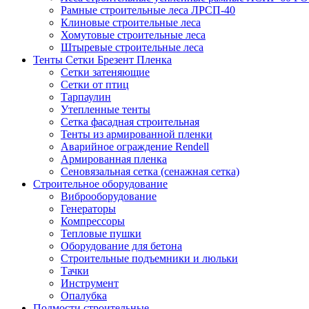
Рамные строительные леса ЛРСП-40
Клиновые строительные леса
Хомутовые строительные леса
Штыревые строительные леса
Тенты Сетки Брезент Пленка
Сетки затеняющие
Сетки от птиц
Тарпаулин
Утепленные тенты
Сетка фасадная строительная
Тенты из армированной пленки
Аварийное ограждение Rendell
Армированная пленка
Сеновязальная сетка (сенажная сетка)
Строительное оборудование
Виброоборудование
Генераторы
Компрессоры
Тепловые пушки
Оборудование для бетона
Строительные подъемники и люльки
Тачки
Инструмент
Опалубка
Подмости строительные