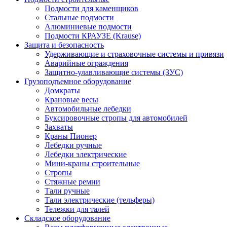
Подмости для каменщиков
Стальные подмости
Алюминиевые подмости
Подмости КРАУЗЕ (Krause)
Защита и безопасность
Удерживающие и страховочные системы и привязи
Аварийные ограждения
Защитно-улавливающие системы (ЗУС)
Грузоподъемное оборудование
Домкраты
Крановые весы
Автомобильные лебедки
Буксировочные стропы для автомобилей
Захваты
Краны Пионер
Лебедки ручные
Лебедки электрические
Мини-краны строительные
Стропы
Стяжные ремни
Тали ручные
Тали электрические (тельферы)
Тележки для талей
Складское оборудование