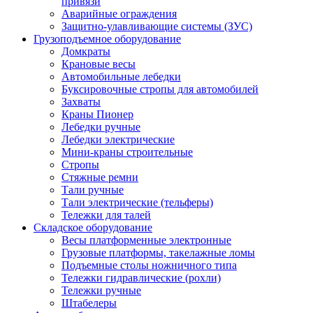
привязи
Аварийные ограждения
Защитно-улавливающие системы (ЗУС)
Грузоподъемное оборудование
Домкраты
Крановые весы
Автомобильные лебедки
Буксировочные стропы для автомобилей
Захваты
Краны Пионер
Лебедки ручные
Лебедки электрические
Мини-краны строительные
Стропы
Стяжные ремни
Тали ручные
Тали электрические (тельферы)
Тележки для талей
Складское оборудование
Весы платформенные электронные
Грузовые платформы, такелажные ломы
Подъемные столы ножничного типа
Тележки гидравлические (рохли)
Тележки ручные
Штабелеры