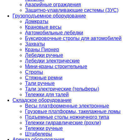
Аварийные ограждения
Защитно-улавливающие системы (ЗУС)
Грузоподъемное оборудование
Домкраты
Крановые весы
Автомобильные лебедки
Буксировочные стропы для автомобилей
Захваты
Краны Пионер
Лебедки ручные
Лебедки электрические
Мини-краны строительные
Стропы
Стяжные ремни
Тали ручные
Тали электрические (тельферы)
Тележки для талей
Складское оборудование
Весы платформенные электронные
Грузовые платформы, такелажные ломы
Подъемные столы ножничного типа
Тележки гидравлические (рохли)
Тележки ручные
Штабелеры
Аренда оборудования