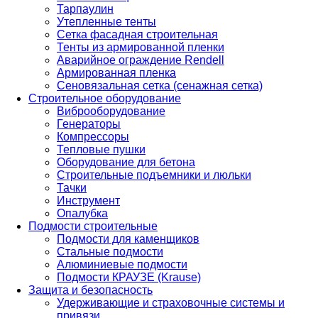
Тарпаулин
Утепленные тенты
Сетка фасадная строительная
Тенты из армированной пленки
Аварийное ограждение Rendell
Армированная пленка
Сеновязальная сетка (сенажная сетка)
Строительное оборудование
Виброоборудование
Генераторы
Компрессоры
Тепловые пушки
Оборудование для бетона
Строительные подъемники и люльки
Тачки
Инструмент
Опалубка
Подмости строительные
Подмости для каменщиков
Стальные подмости
Алюминиевые подмости
Подмости КРАУЗЕ (Krause)
Защита и безопасность
Удерживающие и страховочные системы и
привязи