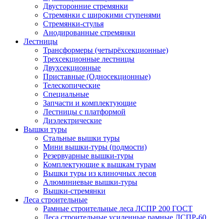
Двусторонние стремянки
Стремянки с широкими ступенями
Стремянки-стулья
Анодированные стремянки
Лестницы
Трансформеры (четырёхсекционные)
Трехсекционные лестницы
Двухсекционные
Приставные (Односекционные)
Телескопические
Специальные
Запчасти и комплектующие
Лестницы с платформой
Диэлектрические
Вышки туры
Стальные вышки туры
Мини вышки-туры (подмости)
Резервуарные вышки-туры
Комплектующие к вышкам турам
Вышки туры из клиночных лесов
Алюминиевые вышки-туры
Вышки-стремянки
Леса строительные
Рамные строительные леса ЛСПР 200 ГОСТ
Леса строительные усиленные рамные ЛСПР-60