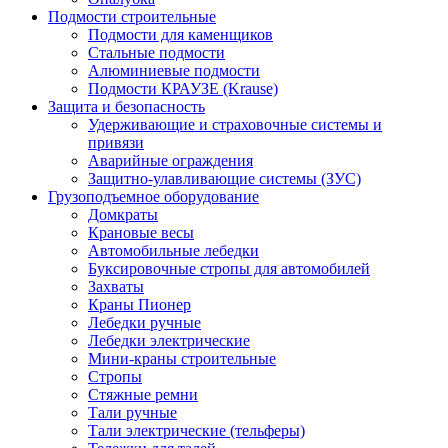
Подмости строительные
Подмости для каменщиков
Стальные подмости
Алюминиевые подмости
Подмости КРАУЗЕ (Krause)
Защита и безопасность
Удерживающие и страховочные системы и
привязи
Аварийные ограждения
Защитно-улавливающие системы (ЗУС)
Грузоподъемное оборудование
Домкраты
Крановые весы
Автомобильные лебедки
Буксировочные стропы для автомобилей
Захваты
Краны Пионер
Лебедки ручные
Лебедки электрические
Мини-краны строительные
Стропы
Стяжные ремни
Тали ручные
Тали электрические (тельферы)