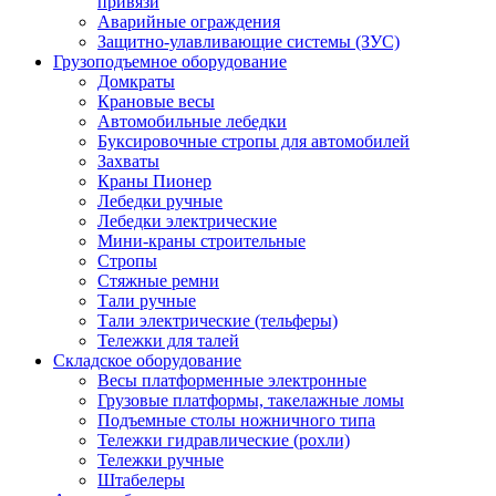
привязи
Аварийные ограждения
Защитно-улавливающие системы (ЗУС)
Грузоподъемное оборудование
Домкраты
Крановые весы
Автомобильные лебедки
Буксировочные стропы для автомобилей
Захваты
Краны Пионер
Лебедки ручные
Лебедки электрические
Мини-краны строительные
Стропы
Стяжные ремни
Тали ручные
Тали электрические (тельферы)
Тележки для талей
Складское оборудование
Весы платформенные электронные
Грузовые платформы, такелажные ломы
Подъемные столы ножничного типа
Тележки гидравлические (рохли)
Тележки ручные
Штабелеры