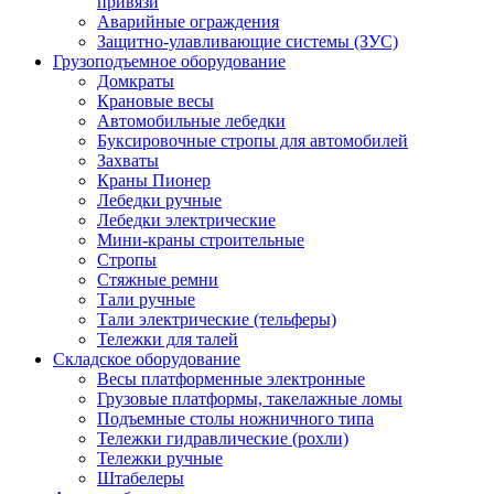
привязи
Аварийные ограждения
Защитно-улавливающие системы (ЗУС)
Грузоподъемное оборудование
Домкраты
Крановые весы
Автомобильные лебедки
Буксировочные стропы для автомобилей
Захваты
Краны Пионер
Лебедки ручные
Лебедки электрические
Мини-краны строительные
Стропы
Стяжные ремни
Тали ручные
Тали электрические (тельферы)
Тележки для талей
Складское оборудование
Весы платформенные электронные
Грузовые платформы, такелажные ломы
Подъемные столы ножничного типа
Тележки гидравлические (рохли)
Тележки ручные
Штабелеры