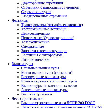
Двусторонние стремянки
Стремянки с широкими ступенями
Стремянки-стулья
Анодированные стремянки
Лестницы
Трансформеры (четырёхсекционные)
Трехсекционные лестницы
Двухсекционные
Приставные (Односекционные)
Телескопические
Специальные
Запчасти и комплектующие
Лестницы с платформой
Диэлектрические
Вышки туры
Стальные вышки туры
Мини вышки-туры (подмости)
Резервуарные вышки-туры
Комплектующие к вышкам турам
Вышки туры из клиночных лесов
Алюминиевые вышки-туры
Вышки-стремянки
Леса строительные
Рамные строительные леса ЛСПР 200 ГОСТ
Леса строительные усиленные рамные ЛСПР-60