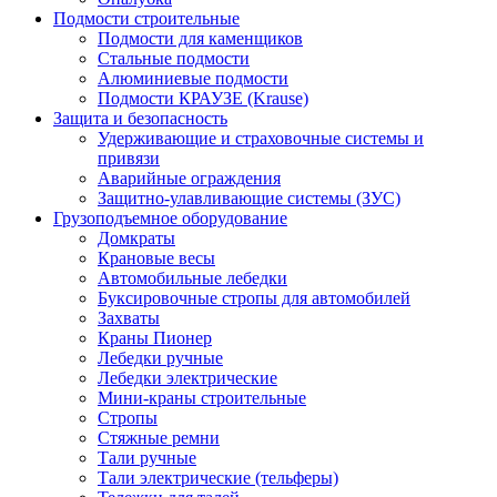
Подмости строительные
Подмости для каменщиков
Стальные подмости
Алюминиевые подмости
Подмости КРАУЗЕ (Krause)
Защита и безопасность
Удерживающие и страховочные системы и
привязи
Аварийные ограждения
Защитно-улавливающие системы (ЗУС)
Грузоподъемное оборудование
Домкраты
Крановые весы
Автомобильные лебедки
Буксировочные стропы для автомобилей
Захваты
Краны Пионер
Лебедки ручные
Лебедки электрические
Мини-краны строительные
Стропы
Стяжные ремни
Тали ручные
Тали электрические (тельферы)