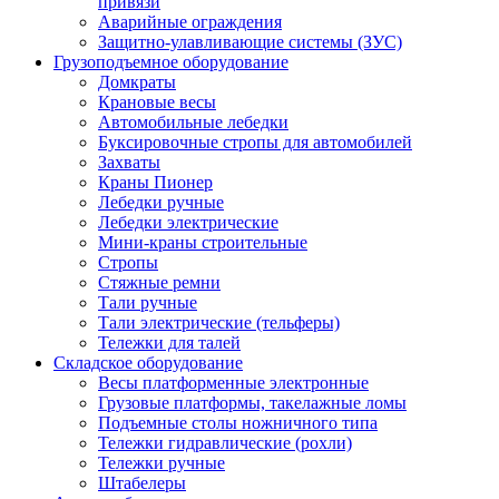
привязи
Аварийные ограждения
Защитно-улавливающие системы (ЗУС)
Грузоподъемное оборудование
Домкраты
Крановые весы
Автомобильные лебедки
Буксировочные стропы для автомобилей
Захваты
Краны Пионер
Лебедки ручные
Лебедки электрические
Мини-краны строительные
Стропы
Стяжные ремни
Тали ручные
Тали электрические (тельферы)
Тележки для талей
Складское оборудование
Весы платформенные электронные
Грузовые платформы, такелажные ломы
Подъемные столы ножничного типа
Тележки гидравлические (рохли)
Тележки ручные
Штабелеры