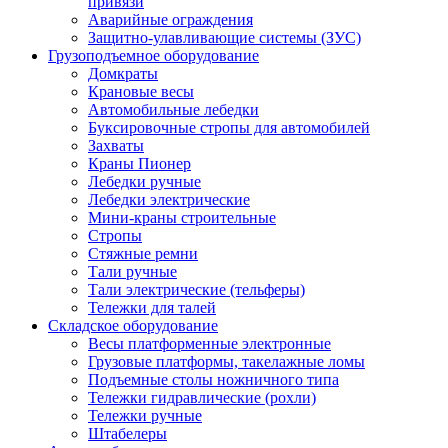
привязи
Аварийные ограждения
Защитно-улавливающие системы (ЗУС)
Грузоподъемное оборудование
Домкраты
Крановые весы
Автомобильные лебедки
Буксировочные стропы для автомобилей
Захваты
Краны Пионер
Лебедки ручные
Лебедки электрические
Мини-краны строительные
Стропы
Стяжные ремни
Тали ручные
Тали электрические (тельферы)
Тележки для талей
Складское оборудование
Весы платформенные электронные
Грузовые платформы, такелажные ломы
Подъемные столы ножничного типа
Тележки гидравлические (рохли)
Тележки ручные
Штабелеры