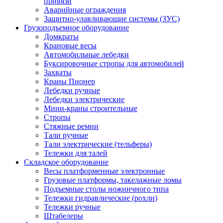
привязи
Аварийные ограждения
Защитно-улавливающие системы (ЗУС)
Грузоподъемное оборудование
Домкраты
Крановые весы
Автомобильные лебедки
Буксировочные стропы для автомобилей
Захваты
Краны Пионер
Лебедки ручные
Лебедки электрические
Мини-краны строительные
Стропы
Стяжные ремни
Тали ручные
Тали электрические (тельферы)
Тележки для талей
Складское оборудование
Весы платформенные электронные
Грузовые платформы, такелажные ломы
Подъемные столы ножничного типа
Тележки гидравлические (рохли)
Тележки ручные
Штабелеры