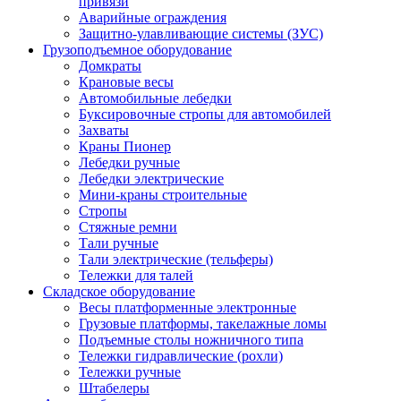
привязи
Аварийные ограждения
Защитно-улавливающие системы (ЗУС)
Грузоподъемное оборудование
Домкраты
Крановые весы
Автомобильные лебедки
Буксировочные стропы для автомобилей
Захваты
Краны Пионер
Лебедки ручные
Лебедки электрические
Мини-краны строительные
Стропы
Стяжные ремни
Тали ручные
Тали электрические (тельферы)
Тележки для талей
Складское оборудование
Весы платформенные электронные
Грузовые платформы, такелажные ломы
Подъемные столы ножничного типа
Тележки гидравлические (рохли)
Тележки ручные
Штабелеры