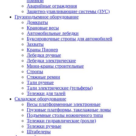
привязи
Аварийные ограждения
Защитно-улавливающие системы (ЗУС)
Грузоподъемное оборудование
Домкраты
Крановые весы
Автомобильные лебедки
Буксировочные стропы для автомобилей
Захваты
Краны Пионер
Лебедки ручные
Лебедки электрические
Мини-краны строительные
Стропы
Стяжные ремни
Тали ручные
Тали электрические (тельферы)
Тележки для талей
Складское оборудование
Весы платформенные электронные
Грузовые платформы, такелажные ломы
Подъемные столы ножничного типа
Тележки гидравлические (рохли)
Тележки ручные
Штабелеры