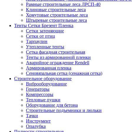
Рамные строительные леса ЛРСП-40
Клиновые строительные леса
Хомутовые строительные леса
Штыревые строительные леса
Тенты Сетки Брезент Пленка
Сетки затеняющие
Сетки от птиц
Тарпаулин
Утепленные тенты
Сетка фасадная строительная
Тенты из армированной пленки
Аварийное ограждение Rendell
Армированная пленка
Сеновязальная сетка (сенажная сетка)
Строительное оборудование
Виброоборудование
Генераторы
Компрессоры
Тепловые пушки
Оборудование для бетона
Строительные подъемники и люльки
Тачки
Инструмент
Опалубка
Подмости строительные