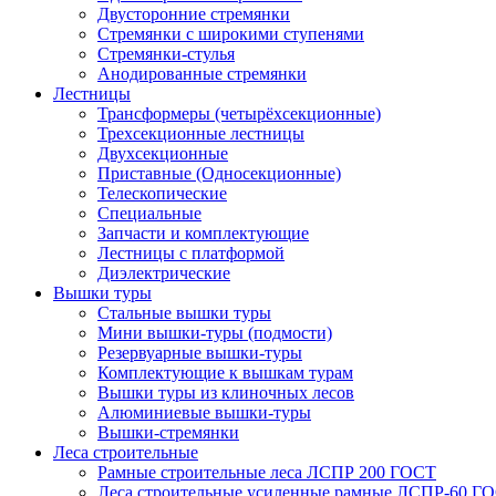
Двусторонние стремянки
Стремянки с широкими ступенями
Стремянки-стулья
Анодированные стремянки
Лестницы
Трансформеры (четырёхсекционные)
Трехсекционные лестницы
Двухсекционные
Приставные (Односекционные)
Телескопические
Специальные
Запчасти и комплектующие
Лестницы с платформой
Диэлектрические
Вышки туры
Стальные вышки туры
Мини вышки-туры (подмости)
Резервуарные вышки-туры
Комплектующие к вышкам турам
Вышки туры из клиночных лесов
Алюминиевые вышки-туры
Вышки-стремянки
Леса строительные
Рамные строительные леса ЛСПР 200 ГОСТ
Леса строительные усиленные рамные ЛСПР-60 Г