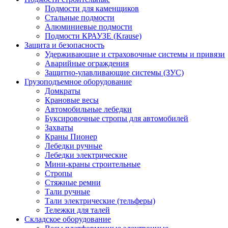
Подмости для каменщиков
Стальные подмости
Алюминиевые подмости
Подмости КРАУЗЕ (Krause)
Защита и безопасность
Удерживающие и страховочные системы и привязи
Аварийные ограждения
Защитно-улавливающие системы (ЗУС)
Грузоподъемное оборудование
Домкраты
Крановые весы
Автомобильные лебедки
Буксировочные стропы для автомобилей
Захваты
Краны Пионер
Лебедки ручные
Лебедки электрические
Мини-краны строительные
Стропы
Стяжные ремни
Тали ручные
Тали электрические (тельферы)
Тележки для талей
Складское оборудование