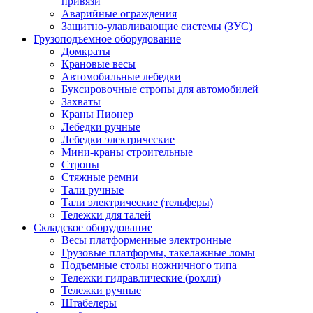
привязи
Аварийные ограждения
Защитно-улавливающие системы (ЗУС)
Грузоподъемное оборудование
Домкраты
Крановые весы
Автомобильные лебедки
Буксировочные стропы для автомобилей
Захваты
Краны Пионер
Лебедки ручные
Лебедки электрические
Мини-краны строительные
Стропы
Стяжные ремни
Тали ручные
Тали электрические (тельферы)
Тележки для талей
Складское оборудование
Весы платформенные электронные
Грузовые платформы, такелажные ломы
Подъемные столы ножничного типа
Тележки гидравлические (рохли)
Тележки ручные
Штабелеры