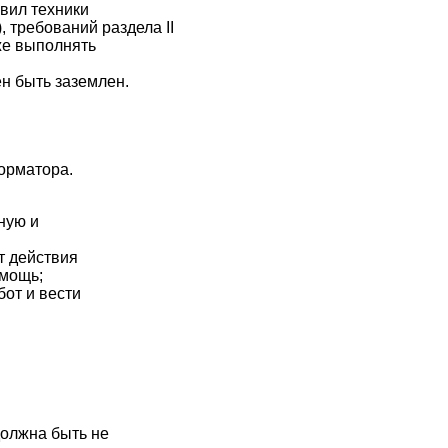
вил техники
 требований раздела II
кже выполнять
н быть заземлен.
форматора.
ную и
т действия
омощь;
бот и вести
должна быть не