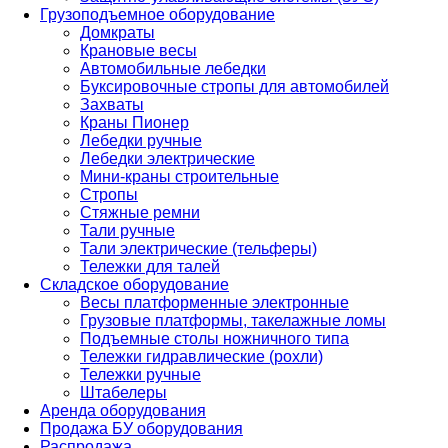
Грузоподъемное оборудование
Домкраты
Крановые весы
Автомобильные лебедки
Буксировочные стропы для автомобилей
Захваты
Краны Пионер
Лебедки ручные
Лебедки электрические
Мини-краны строительные
Стропы
Стяжные ремни
Тали ручные
Тали электрические (тельферы)
Тележки для талей
Складское оборудование
Весы платформенные электронные
Грузовые платформы, такелажные ломы
Подъемные столы ножничного типа
Тележки гидравлические (рохли)
Тележки ручные
Штабелеры
Аренда оборудования
Продажа БУ оборудования
Распродажа