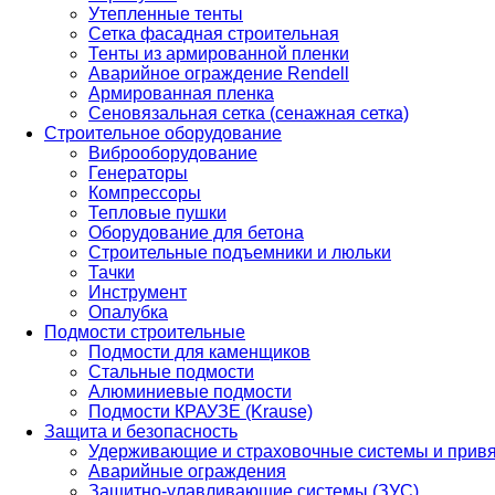
Утепленные тенты
Сетка фасадная строительная
Тенты из армированной пленки
Аварийное ограждение Rendell
Армированная пленка
Сеновязальная сетка (сенажная сетка)
Строительное оборудование
Виброоборудование
Генераторы
Компрессоры
Тепловые пушки
Оборудование для бетона
Строительные подъемники и люльки
Тачки
Инструмент
Опалубка
Подмости строительные
Подмости для каменщиков
Стальные подмости
Алюминиевые подмости
Подмости КРАУЗЕ (Krause)
Защита и безопасность
Удерживающие и страховочные системы и прив
Аварийные ограждения
Защитно-улавливающие системы (ЗУС)