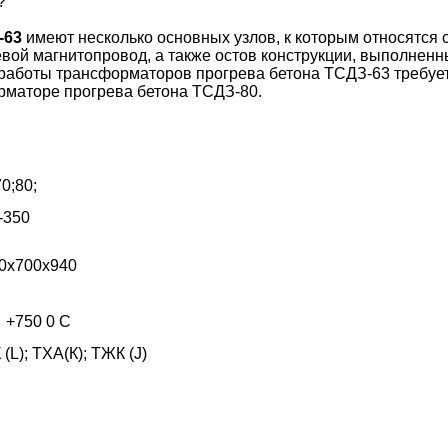
?
-63
имеют несколько основных узлов, к которым относятся с
й магнитопровод, а также остов конструкции, выполненный
работы трансформаторов прогрева бетона ТСДЗ-63 требует
рматоре прогрева бетона ТСДЗ-80.
70;80;
-350
0х700х940
 +750
0 С
 (L); ТХА(К); ТЖК (J)