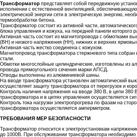
Трансформатор
представляет собой передвижную устано
исполнении с естественной вентиляцией, обеспечивающу
электрической энергии сети в электрическую энергию, нео
термообработки бетона.
Трансформатор состоит из активной части, автоматическог
блока управления и кожуха, на передней панели которого
Активная часть состоит из магнитопровода с обмотками в
(ВН) и низкого напряжения (НН), нижних и верхних ярмовы
Активная часть жестко соединена с кожухом.
Магнитопровод трансформатора стержневого типа собран 
стали.
Обмотки многослойные цилиндрические, изготовлены из а
провода прямоугольного сечения марки АПСД.
Отводы выполнены из алюминиевой шины.
На вводе трансформатора установлен автоматический вык
осуществляет защиту трансформатора от перегрузок и коро
Контроль наличия напряжения на вводе 380 В, в цепи 380 
трансформатора и в цепях управления осуществляется си
Контроль тока нагрузки электропрогрева по фазам на стор
трансформатора осуществляется амперметром.
ТРЕБОВАНИЯ МЕР БЕЗОПАСНОСТИ
Трансформатор относится к электроустановкам напряжен
до 1000В. При обслуживании трансформатора необходимо