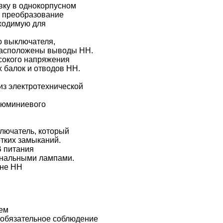
вку в однокорпусном
ю преобразование
бходимую для
о выключателя,
 расположены выводы НН.
ысокого напряжения
х балок и отводов НН.
из электротехнической
люминиевого
лючатель, который
тких замыканий.
В питания
гнальными лампами.
оне НН
ием
 обязательное соблюдение