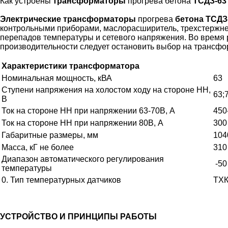
Как устроены
трансформаторы
прогрева бетона
ТСДЗ-63
Электрические трансформаторы
прогрева
бетона ТСДЗ
контрольными приборами, маслорасширитель, трехстержнево
перепадов температуры и сетевого напряжения. Во время 
производительности следует остановить выбор на трансфо
Характеристики трансформатора
Номинальная мощность, кВА
63
Ступени напряжения на холостом ходу на стороне НН,
63;
В
Ток на стороне НН при напряжении 63-70В, А
450
Ток на стороне НН при напряжении 80В, А
300
Габаритные размеры, мм
104
Масса, кГ не более
310
Диапазон автоматического регулирования
-50
температуры
0. Тип температурных датчиков
ТХК
УСТРОЙСТВО И ПРИНЦИПЫ РАБОТЫ