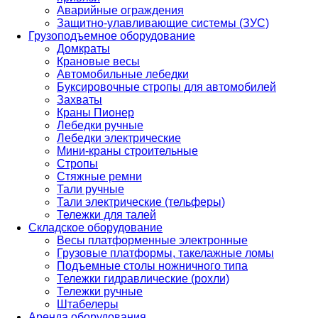
Аварийные ограждения
Защитно-улавливающие системы (ЗУС)
Грузоподъемное оборудование
Домкраты
Крановые весы
Автомобильные лебедки
Буксировочные стропы для автомобилей
Захваты
Краны Пионер
Лебедки ручные
Лебедки электрические
Мини-краны строительные
Стропы
Стяжные ремни
Тали ручные
Тали электрические (тельферы)
Тележки для талей
Складское оборудование
Весы платформенные электронные
Грузовые платформы, такелажные ломы
Подъемные столы ножничного типа
Тележки гидравлические (рохли)
Тележки ручные
Штабелеры
Аренда оборудования