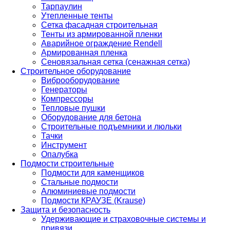
Тарпаулин
Утепленные тенты
Сетка фасадная строительная
Тенты из армированной пленки
Аварийное ограждение Rendell
Армированная пленка
Сеновязальная сетка (сенажная сетка)
Строительное оборудование
Виброоборудование
Генераторы
Компрессоры
Тепловые пушки
Оборудование для бетона
Строительные подъемники и люльки
Тачки
Инструмент
Опалубка
Подмости строительные
Подмости для каменщиков
Стальные подмости
Алюминиевые подмости
Подмости КРАУЗЕ (Krause)
Защита и безопасность
Удерживающие и страховочные системы и
привязи