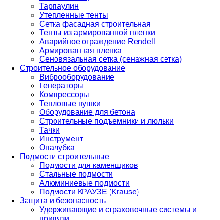
Тарпаулин
Утепленные тенты
Сетка фасадная строительная
Тенты из армированной пленки
Аварийное ограждение Rendell
Армированная пленка
Сеновязальная сетка (сенажная сетка)
Строительное оборудование
Виброоборудование
Генераторы
Компрессоры
Тепловые пушки
Оборудование для бетона
Строительные подъемники и люльки
Тачки
Инструмент
Опалубка
Подмости строительные
Подмости для каменщиков
Стальные подмости
Алюминиевые подмости
Подмости КРАУЗЕ (Krause)
Защита и безопасность
Удерживающие и страховочные системы и
привязи