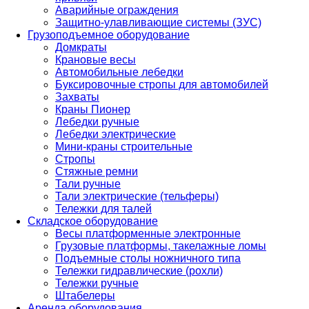
Аварийные ограждения
Защитно-улавливающие системы (ЗУС)
Грузоподъемное оборудование
Домкраты
Крановые весы
Автомобильные лебедки
Буксировочные стропы для автомобилей
Захваты
Краны Пионер
Лебедки ручные
Лебедки электрические
Мини-краны строительные
Стропы
Стяжные ремни
Тали ручные
Тали электрические (тельферы)
Тележки для талей
Складское оборудование
Весы платформенные электронные
Грузовые платформы, такелажные ломы
Подъемные столы ножничного типа
Тележки гидравлические (рохли)
Тележки ручные
Штабелеры
Аренда оборудования