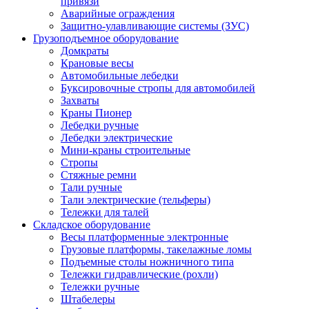
привязи
Аварийные ограждения
Защитно-улавливающие системы (ЗУС)
Грузоподъемное оборудование
Домкраты
Крановые весы
Автомобильные лебедки
Буксировочные стропы для автомобилей
Захваты
Краны Пионер
Лебедки ручные
Лебедки электрические
Мини-краны строительные
Стропы
Стяжные ремни
Тали ручные
Тали электрические (тельферы)
Тележки для талей
Складское оборудование
Весы платформенные электронные
Грузовые платформы, такелажные ломы
Подъемные столы ножничного типа
Тележки гидравлические (рохли)
Тележки ручные
Штабелеры