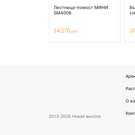
Лестница-помост МИНИ
Вы
SM4006
(о
14 270
2
руб.
Аре
Рас
О к
Кон
2013-2026 Новая высота