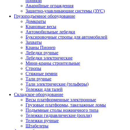
привязи
Аварийные ограждения
Защитно-улавливающие системы (ЗУС)
Грузоподъемное оборудование
Домкраты
Крановые весы
Автомобильные лебедки
Буксировочные стропы для автомобилей
Захваты
Краны Пионер
Лебедки ручные
Лебедки электрические
Мини-краны строительные
Стропы
Стяжные ремни
Тали ручные
Тали электрические (тельферы)
Тележки для талей
Складское оборудование
Весы платформенные электронные
Грузовые платформы, такелажные ломы
Подъемные столы ножничного типа
Тележки гидравлические (рохли)
Тележки ручные
Штабелеры