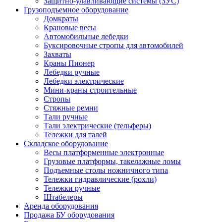
Защитно-улавливающие системы (ЗУС)
Грузоподъемное оборудование
Домкраты
Крановые весы
Автомобильные лебедки
Буксировочные стропы для автомобилей
Захваты
Краны Пионер
Лебедки ручные
Лебедки электрические
Мини-краны строительные
Стропы
Стяжные ремни
Тали ручные
Тали электрические (тельферы)
Тележки для талей
Складское оборудование
Весы платформенные электронные
Грузовые платформы, такелажные ломы
Подъемные столы ножничного типа
Тележки гидравлические (рохли)
Тележки ручные
Штабелеры
Аренда оборудования
Продажа БУ оборудования