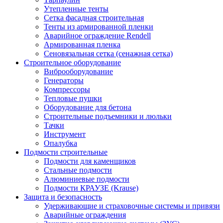
Утепленные тенты
Сетка фасадная строительная
Тенты из армированной пленки
Аварийное ограждение Rendell
Армированная пленка
Сеновязальная сетка (сенажная сетка)
Строительное оборудование
Виброоборудование
Генераторы
Компрессоры
Тепловые пушки
Оборудование для бетона
Строительные подъемники и люльки
Тачки
Инструмент
Опалубка
Подмости строительные
Подмости для каменщиков
Стальные подмости
Алюминиевые подмости
Подмости КРАУЗЕ (Krause)
Защита и безопасность
Удерживающие и страховочные системы и привязи
Аварийные ограждения