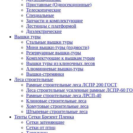
Приставные (Односекционные)
Телескопические
Специальные
Запчасти и комплектующие
Лестницы с платформой
Диэлектрические
Вышки туры
Стальные вышки туры
Мини вышки-туры (подмости)
Резервуарные вышки-туры
Комплектующие к вышкам турам
Вышки туры из клиночных лесов
Алюминиевые вышки-туры
Вышки-стремянки
Леса строительные
Рамные строительные леса ЛСПР 200 ГОСТ
Леса строительные усиленные рамные ЛСПР-60 Г
Рамные строительные леса ЛРСП-40
Клиновые строительные леса
Хомутовые строительные леса
Штыревые строительные леса
Тенты Сетки Брезент Пленка
Сетки затеняющие
Сетки от птиц
Тарпаулин