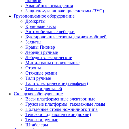
привязи
Аварийные ограждения
Защитно-улавливающие системы (ЗУС)
Грузоподъемное оборудование
Домкраты
Крановые весы
Автомобильные лебедки
Буксировочные стропы для автомобилей
Захваты
Краны Пионер
Лебедки ручные
Лебедки электрические
Мини-краны строительные
Стропы
Стяжные ремни
Тали ручные
Тали электрические (тельферы)
Тележки для талей
Складское оборудование
Весы платформенные электронные
Грузовые платформы, такелажные ломы
Подъемные столы ножничного типа
Тележки гидравлические (рохли)
Тележки ручные
Штабелеры