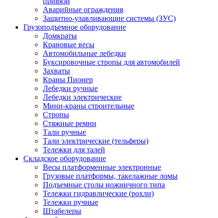
привязи
Аварийные ограждения
Защитно-улавливающие системы (ЗУС)
Грузоподъемное оборудование
Домкраты
Крановые весы
Автомобильные лебедки
Буксировочные стропы для автомобилей
Захваты
Краны Пионер
Лебедки ручные
Лебедки электрические
Мини-краны строительные
Стропы
Стяжные ремни
Тали ручные
Тали электрические (тельферы)
Тележки для талей
Складское оборудование
Весы платформенные электронные
Грузовые платформы, такелажные ломы
Подъемные столы ножничного типа
Тележки гидравлические (рохли)
Тележки ручные
Штабелеры