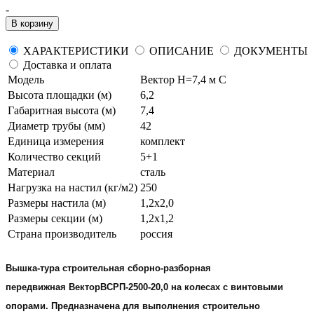
-
В корзину
ХАРАКТЕРИСТИКИ
ОПИСАНИЕ
ДОКУМЕНТЫ
Доставка и оплата
Модель
Вектор H=7,4 м С
Высота площадки (м)
6,2
Габаритная высота (м)
7,4
Диаметр трубы (мм)
42
Единица измерения
комплект
Количество секций
5+1
Материал
сталь
Нагрузка на настил (кг/м2)
250
Размеры настила (м)
1,2х2,0
Размеры секции (м)
1,2х1,2
Страна производитель
россия
Вышка-тура
строительная сборно-разборная
передвижная
Вектор
ВСРП
-2500-20,0 на колесах с винтовыми
опорами. Предназначена для выполнения строительно