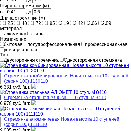
Ширина стремянки (м)
от
до
Длина стремянки (м)
1.25
1.48
1.72
1.95
2.19
2.42
2.66
2.89
Материал
алюминий
сталь
Назначение
бытовая
полупрофессиональная
профессиональная
универсальная
Тип
Двусторонняя стремянка
Односторонняя стремянка
Стремянка комбинированная Новая высота 10 ступеней
(серия 100) 1130110
6 331
руб.
/шт.
Стремянка стальная АЛЮМЕТ 10 ступ. M 8410
6 978
руб.
/шт.
Стремянка алюминиевая Новая высота 10 ступеней
(серия 100) 1111110
9 035
руб.
/шт.