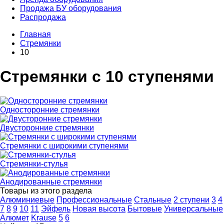
Продажа БУ оборудования
Распродажа
Главная
Стремянки
10
Стремянки с 10 ступенями
Односторонние стремянки
Двусторонние стремянки
Стремянки с широкими ступенями
Стремянки-стулья
Анодированные стремянки
Товары из этого раздела
Алюминиевые
Профессиональные
Стальные
2 ступени
3
4
7
8
9
10
11
Эйфель
Новая высота
Бытовые
Универсальные
Алюмет
Krause
5
6