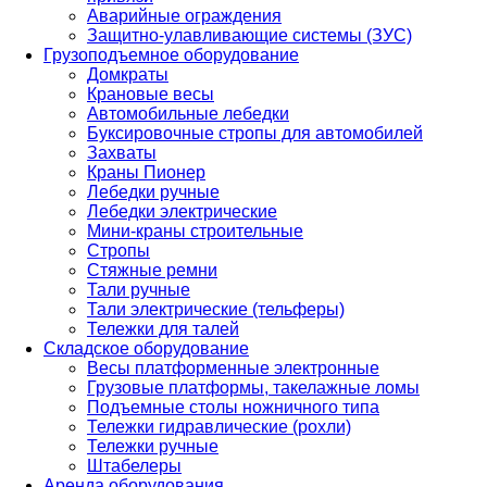
Аварийные ограждения
Защитно-улавливающие системы (ЗУС)
Грузоподъемное оборудование
Домкраты
Крановые весы
Автомобильные лебедки
Буксировочные стропы для автомобилей
Захваты
Краны Пионер
Лебедки ручные
Лебедки электрические
Мини-краны строительные
Стропы
Стяжные ремни
Тали ручные
Тали электрические (тельферы)
Тележки для талей
Складское оборудование
Весы платформенные электронные
Грузовые платформы, такелажные ломы
Подъемные столы ножничного типа
Тележки гидравлические (рохли)
Тележки ручные
Штабелеры
Аренда оборудования