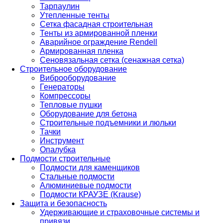
Тарпаулин
Утепленные тенты
Сетка фасадная строительная
Тенты из армированной пленки
Аварийное ограждение Rendell
Армированная пленка
Сеновязальная сетка (сенажная сетка)
Строительное оборудование
Виброоборудование
Генераторы
Компрессоры
Тепловые пушки
Оборудование для бетона
Строительные подъемники и люльки
Тачки
Инструмент
Опалубка
Подмости строительные
Подмости для каменщиков
Стальные подмости
Алюминиевые подмости
Подмости КРАУЗЕ (Krause)
Защита и безопасность
Удерживающие и страховочные системы и
привязи