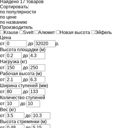
Найдено 17 товаров
Сортировать:
по популярности
по цене
по названию
Производитель
Krause
Svelt
Алюмет
Новая высота
Эйфель
Цена
от
до
р.
Высота площадки (м)
от
до
Нагрузка (кг)
от
до
Рабочая высота (м)
от
до
Ширина ступеней (мм)
от
до
Количество ступеней
от
до
Вес (кг)
от
до
Высота стремянки (м)
от
до