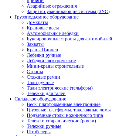
привязи
Аварийные ограждения
Защитно-улавливающие системы (ЗУС)
Грузоподъемное оборудование
Домкраты
Крановые весы
Автомобильные лебедки
Буксировочные стропы для автомобилей
Захваты
Краны Пионер
Лебедки ручные
Лебедки электрические
Мини-краны строительные
Стропы
Стяжные ремни
Тали ручные
Тали электрические (тельферы)
Тележки для талей
Складское оборудование
Весы платформенные электронные
Грузовые платформы, такелажные ломы
Подъемные столы ножничного типа
Тележки гидравлические (рохли)
Тележки ручные
Штабелеры