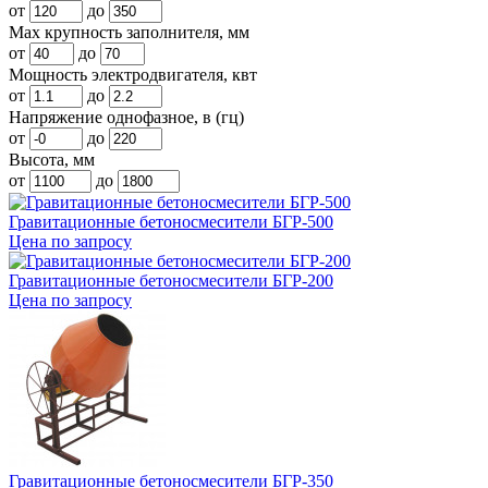
от
до
Max крупность заполнителя, мм
от
до
Мощность электродвигателя, квт
от
до
Напряжение однофазное, в (гц)
от
до
Высота, мм
от
до
Гравитационные бетоносмесители БГР-500
Цена по запросу
Гравитационные бетоносмесители БГР-200
Цена по запросу
Гравитационные бетоносмесители БГР-350