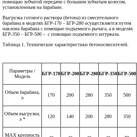
помощью зубчатой передачи с большим зубчатым колесом,
установленным на барабане.
Выгрузка готового раствора (бетона) из смесительного
барабана в моделях БГР-170 – БГР-280 осуществляется путем
наклона барабана с помощью подъемного рычага, а в моделях
БГР-350 – БГР-500 – с помощью подъемного штурвала.
Таблица 1. Технические характеристики бетоносмесителей.
Параметры /
БГР-170
БГР-200
БГР-280
БГР-350
БГР-500
Модель
Объем барабана,
170
200
280
350
500
л
Объем выгрузки,
120
140
200
280
350
л *
MAX крупность