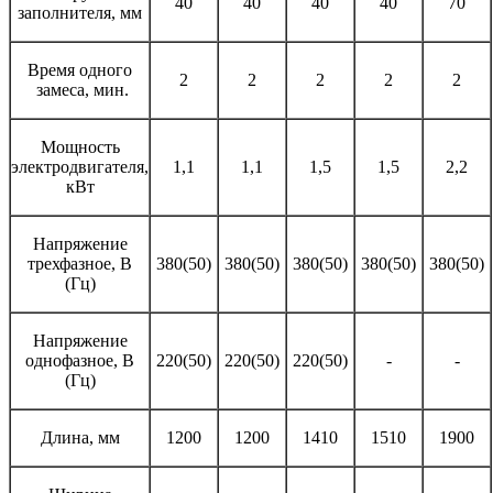
40
40
40
40
70
заполнителя, мм
Время одного
2
2
2
2
2
замеса, мин.
Мощность
электродвигателя,
1,1
1,1
1,5
1,5
2,2
кВт
Напряжение
трехфазное, В
380(50)
380(50)
380(50)
380(50)
380(50)
(Гц)
Напряжение
однофазное, В
220(50)
220(50)
220(50)
-
-
(Гц)
Длина, мм
1200
1200
1410
1510
1900