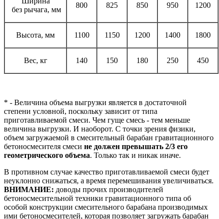
Ширина
800
825
850
950
1200
без рычага, мм
Высота, мм
1100
1150
1200
1400
1800
Вес, кг
140
150
180
250
450
* - Величина объема выгрузки является в достаточной
степени условной, поскольку зависит от типа
приготавливаемой смеси. Чем гуще смесь - тем меньше
величина выгрузки. И наоборот. С точки зрения физики,
объем загружаемой в смесительный барабан гравитационного
бетоносмесителя смеси
не должен превышать 2/3 его
геометрического объема
. Только так и никак иначе.
В противном случае качество приготавливаемой смеси будет
неуклонно снижаться, а время перемешивания увеличиваться.
ВНИМАНИЕ:
доводы прочих производителей
бетоносмесительной техники гравитационного типа об
особой конструкции смесительного барабана производимых
ими бетоносмесителей, которая позволяет загружать барабан