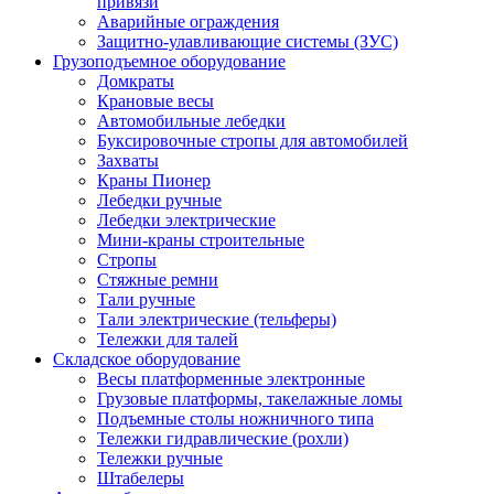
привязи
Аварийные ограждения
Защитно-улавливающие системы (ЗУС)
Грузоподъемное оборудование
Домкраты
Крановые весы
Автомобильные лебедки
Буксировочные стропы для автомобилей
Захваты
Краны Пионер
Лебедки ручные
Лебедки электрические
Мини-краны строительные
Стропы
Стяжные ремни
Тали ручные
Тали электрические (тельферы)
Тележки для талей
Складское оборудование
Весы платформенные электронные
Грузовые платформы, такелажные ломы
Подъемные столы ножничного типа
Тележки гидравлические (рохли)
Тележки ручные
Штабелеры