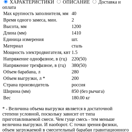
ХАРАКТЕРИСТИКИ
ОПИСАНИЕ
Доставка и
оплата
Max крупность заполнителя, мм
40
Время одного замеса, мин.
2
Высота, мм
1200
Длина (мм)
1410
Единица измерения
шт.
Материал
сталь
Мощность электродвигателя, квт
1.5
Напряжение однофазное, в (гц)
220(50)
Напряжение трехфазное, в (гц)
380(50)
Объем барабана, л
280
Объем выгрузки, л *
200
Страна производитель
россия
Ширина (мм)
850 (без рычага)
Вес
180.00 кг
* - Величина объема выгрузки является в достаточной
степени условной, поскольку зависит от типа
приготавливаемой смеси. Чем гуще смесь - тем меньше
величина выгрузки. И наоборот. С точки зрения физики,
объем загружаемой в смесительный барабан гравитационного