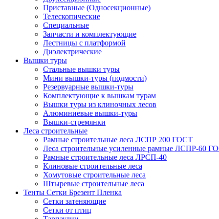
Приставные (Односекционные)
Телескопические
Специальные
Запчасти и комплектующие
Лестницы с платформой
Диэлектрические
Вышки туры
Стальные вышки туры
Мини вышки-туры (подмости)
Резервуарные вышки-туры
Комплектующие к вышкам турам
Вышки туры из клиночных лесов
Алюминиевые вышки-туры
Вышки-стремянки
Леса строительные
Рамные строительные леса ЛСПР 200 ГОСТ
Леса строительные усиленные рамные ЛСПР-60 Г
Рамные строительные леса ЛРСП-40
Клиновые строительные леса
Хомутовые строительные леса
Штыревые строительные леса
Тенты Сетки Брезент Пленка
Сетки затеняющие
Сетки от птиц
Тарпаулин