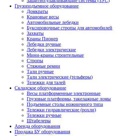
Защитно-улавливающие системы (ЗУС)
Грузоподъемное оборудование
Домкраты
Крановые весы
Автомобильные лебедки
Буксировочные стропы для автомобилей
Захваты
Краны Пионер
Лебедки ручные
Лебедки электрические
Мини-краны строительные
Стропы
Стяжные ремни
Тали ручные
Тали электрические (тельферы)
Тележки для талей
Складское оборудование
Весы платформенные электронные
Грузовые платформы, такелажные ломы
Подъемные столы ножничного типа
Тележки гидравлические (рохли)
Тележки ручные
Штабелеры
Аренда оборудования
Продажа БУ оборудования