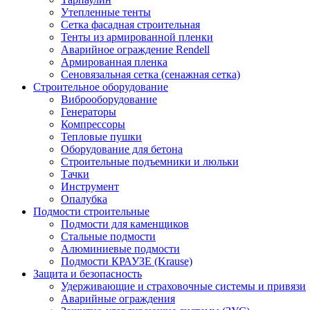
Утепленные тенты
Сетка фасадная строительная
Тенты из армированной пленки
Аварийное ограждение Rendell
Армированная пленка
Сеновязальная сетка (сенажная сетка)
Строительное оборудование
Виброоборудование
Генераторы
Компрессоры
Тепловые пушки
Оборудование для бетона
Строительные подъемники и люльки
Тачки
Инструмент
Опалубка
Подмости строительные
Подмости для каменщиков
Стальные подмости
Алюминиевые подмости
Подмости КРАУЗЕ (Krause)
Защита и безопасность
Удерживающие и страховочные системы и привязи
Аварийные ограждения