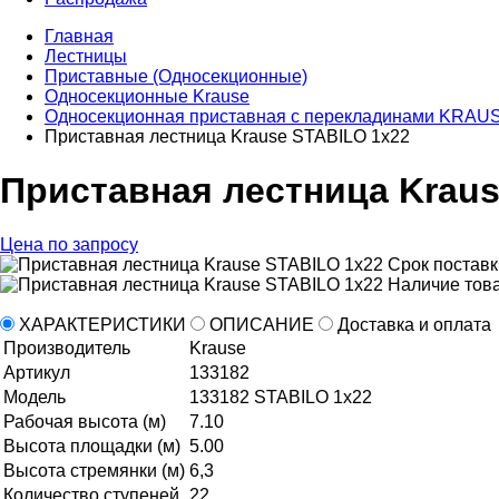
Главная
Лестницы
Приставные (Односекционные)
Односекционные Krause
Односекционная приставная с перекладинами KRAU
Приставная лестница Krause STABILO 1х22
Приставная лестница Kraus
Цена по запросу
Срок постав
Наличие това
ХАРАКТЕРИСТИКИ
ОПИСАНИЕ
Доставка и оплата
Производитель
Krause
Артикул
133182
Модель
133182 STABILO 1х22
Рабочая высота (м)
7.10
Высота площадки (м)
5.00
Высота стремянки (м)
6,3
Количество ступеней
22