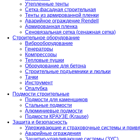
Утепленные тенты
Сетка фасадная строительная
Тенты из армированной пленки
Аварийное ограждение Rendell
Армированная пленка
Сеновязальная сетка (сенажная сетка)
Строительное оборудование
Виброоборудование
Генераторы
Компрессоры
Тепловые пушки
Оборудование для бетона
Строительные подъемники и люльки
Тачки
Инструмент
Опалубка
Подмости строительные
Подмости для каменщиков
Стальные подмости
Алюминиевые подмости
Подмости КРАУЗЕ (Krause)
Защита и безопасность
Удерживающие и страховочные системы и прив
Аварийные ограждения
Защитно-улавливающие системы (ЗУС)