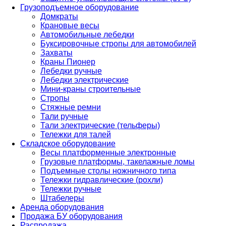
Грузоподъемное оборудование
Домкраты
Крановые весы
Автомобильные лебедки
Буксировочные стропы для автомобилей
Захваты
Краны Пионер
Лебедки ручные
Лебедки электрические
Мини-краны строительные
Стропы
Стяжные ремни
Тали ручные
Тали электрические (тельферы)
Тележки для талей
Складское оборудование
Весы платформенные электронные
Грузовые платформы, такелажные ломы
Подъемные столы ножничного типа
Тележки гидравлические (рохли)
Тележки ручные
Штабелеры
Аренда оборудования
Продажа БУ оборудования
Распродажа