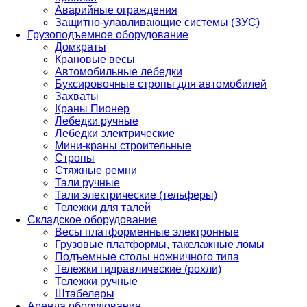
Аварийные ограждения
Защитно-улавливающие системы (ЗУС)
Грузоподъемное оборудование
Домкраты
Крановые весы
Автомобильные лебедки
Буксировочные стропы для автомобилей
Захваты
Краны Пионер
Лебедки ручные
Лебедки электрические
Мини-краны строительные
Стропы
Стяжные ремни
Тали ручные
Тали электрические (тельферы)
Тележки для талей
Складское оборудование
Весы платформенные электронные
Грузовые платформы, такелажные ломы
Подъемные столы ножничного типа
Тележки гидравлические (рохли)
Тележки ручные
Штабелеры
Аренда оборудования