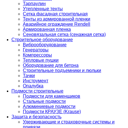
Тарпаулин
Утепленные тенты
Сетка фасадная строительная
Тенты из армированной пленки
Аварийное ограждение Rendell
Армированная пленка
Сеновязальная сетка (сенажная сетка)
Строительное оборудование
Виброоборудование
Генераторы
Компрессоры
Тепловые пушки
Оборудование для бетона
Строительные подъемники и люльки
Тачки
Инструмент
Опалубка
Подмости строительные
Подмости для каменщиков
Стальные подмости
Алюминиевые подмости
Подмости КРАУЗЕ (Krause)
Защита и безопасность
Удерживающие и страховочные системы и
привязи