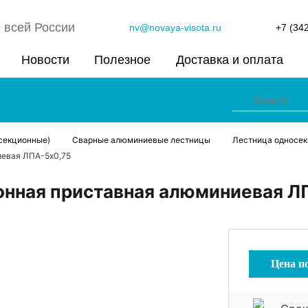
 всей России
nv@novaya-visota.ru
+7 (34
Новости
Полезное
Доставка и оплата
секционные)
Сварные алюминиевые лестницы
Лестница односе
иевая ЛПА-5х0,75
онная приставная алюминиевая Л
Цена п