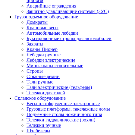
привязи
Аварийные ограждения
Защитно-улавливающие системы (ЗУС)
Грузоподъемное оборудование
Домкраты
Крановые весы
Автомобильные лебедки
Буксировочные стропы для автомобилей
Захваты
Краны Пионер
Лебедки ручные
Лебедки электрические
Мини-краны строительные
Стропы
Стяжные ремни
Тали ручные
Тали электрические (тельферы)
Тележки для талей
Складское оборудование
Весы платформенные электронные
Грузовые платформы, такелажные ломы
Подъемные столы ножничного типа
Тележки гидравлические (рохли)
Тележки ручные
Штабелеры