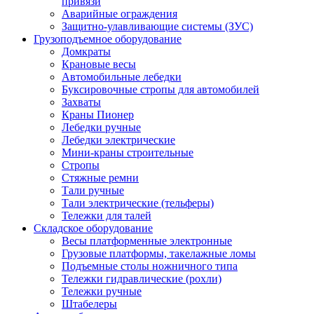
привязи
Аварийные ограждения
Защитно-улавливающие системы (ЗУС)
Грузоподъемное оборудование
Домкраты
Крановые весы
Автомобильные лебедки
Буксировочные стропы для автомобилей
Захваты
Краны Пионер
Лебедки ручные
Лебедки электрические
Мини-краны строительные
Стропы
Стяжные ремни
Тали ручные
Тали электрические (тельферы)
Тележки для талей
Складское оборудование
Весы платформенные электронные
Грузовые платформы, такелажные ломы
Подъемные столы ножничного типа
Тележки гидравлические (рохли)
Тележки ручные
Штабелеры