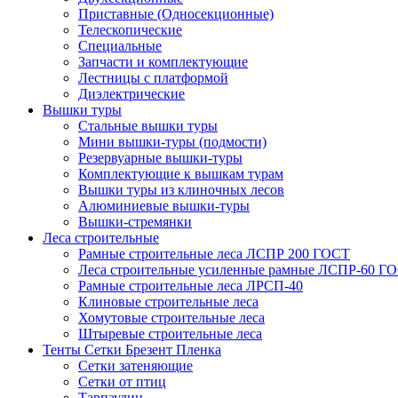
Приставные (Односекционные)
Телескопические
Специальные
Запчасти и комплектующие
Лестницы с платформой
Диэлектрические
Вышки туры
Стальные вышки туры
Мини вышки-туры (подмости)
Резервуарные вышки-туры
Комплектующие к вышкам турам
Вышки туры из клиночных лесов
Алюминиевые вышки-туры
Вышки-стремянки
Леса строительные
Рамные строительные леса ЛСПР 200 ГОСТ
Леса строительные усиленные рамные ЛСПР-60 Г
Рамные строительные леса ЛРСП-40
Клиновые строительные леса
Хомутовые строительные леса
Штыревые строительные леса
Тенты Сетки Брезент Пленка
Сетки затеняющие
Сетки от птиц
Тарпаулин