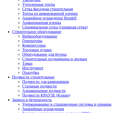
Утепленные тенты
Сетка фасадная строительная
Тенты из армированной пленки
Аварийное ограждение Rendell
Армированная пленка
Сеновязальная сетка (сенажная сетка)
Строительное оборудование
Виброоборудование
Генераторы
Компрессоры
Тепловые пушки
Оборудование для бетона
Строительные подъемники и люльки
Тачки
Инструмент
Опалубка
Подмости строительные
Подмости для каменщиков
Стальные подмости
Алюминиевые подмости
Подмости КРАУЗЕ (Krause)
Защита и безопасность
Удерживающие и страховочные системы и привязи
Аварийные ограждения