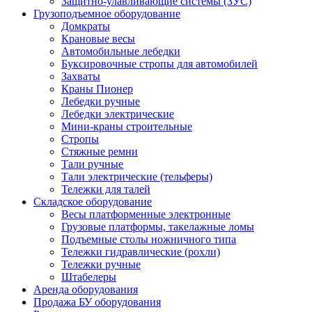
Защитно-улавливающие системы (ЗУС)
Грузоподъемное оборудование
Домкраты
Крановые весы
Автомобильные лебедки
Буксировочные стропы для автомобилей
Захваты
Краны Пионер
Лебедки ручные
Лебедки электрические
Мини-краны строительные
Стропы
Стяжные ремни
Тали ручные
Тали электрические (тельферы)
Тележки для талей
Складское оборудование
Весы платформенные электронные
Грузовые платформы, такелажные ломы
Подъемные столы ножничного типа
Тележки гидравлические (рохли)
Тележки ручные
Штабелеры
Аренда оборудования
Продажа БУ оборудования